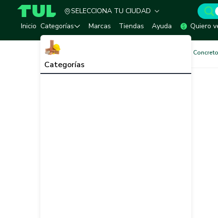
SELECCIONA TU CIUDAD
TUL - Tu Marketplace de Construcción
Inicio
Categorías
Marcas
Tiendas
Ayuda
Quiero v
Pinturas
Pinturas Muros de Concreto
Categorías