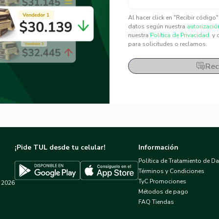
✕
✕
Al hacer click en "Recibir código
datos según nuestra
autorizació
nuestra
Política de Privacidad.
y 
para solicitudes o reclamos.
Rec
¡Pide TUL desde tu celular!
Información
Política de Tratamiento de D
Términos y Condiciones
TyC Promociones
2026
Descargar TUL en App Store
Descargar TUL en Google Play
Métodos de pago
FAQ Tiendas