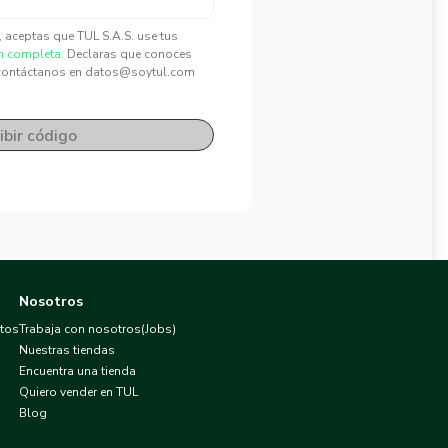
", aceptas que TUL S.A.S. use tus
n completa.
Declaras que conoces
contáctanos en datos@soytul.com
ibir código
Nosotros
atos
Trabaja con nosotros(Jobs)
Nuestras tiendas
Encuentra una tienda
Quiero vender en TUL
Blog