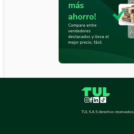
más
ahorro!
Compara entre
vendedores
destacados y lleva el
mejor precio, fácil.
Instagram
Facebook
LinkedIn
TikTok
TUL S.A.S derechos reservados