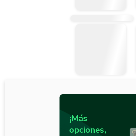
¡Más
opciones,