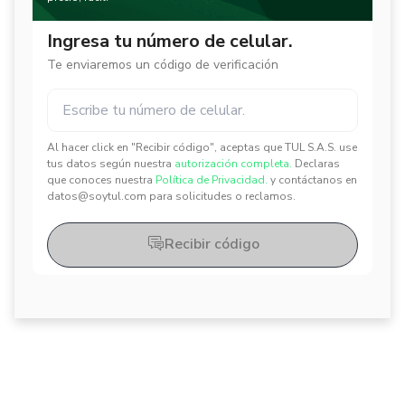
Ingresa tu número de celular.
Te enviaremos un código de verificación
Al hacer click en "Recibir código", aceptas que TUL S.A.S. use
✕
✕
tus datos según nuestra
autorización completa.
Declaras
que conoces nuestra
Política de Privacidad.
y contáctanos en
datos@soytul.com para solicitudes o reclamos.
Recibir código