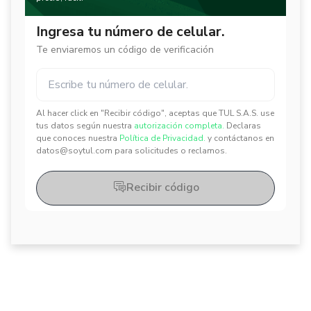
Ingresa tu número de celular.
Te enviaremos un código de verificación
Al hacer click en "Recibir código", aceptas que TUL S.A.S. use
✕
✕
tus datos según nuestra
autorización completa.
Declaras
que conoces nuestra
Política de Privacidad.
y contáctanos en
datos@soytul.com para solicitudes o reclamos.
Recibir código