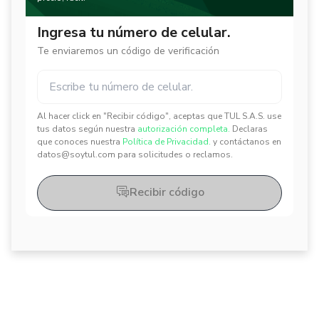
Ingresa tu número de celular.
Te enviaremos un código de verificación
Al hacer click en "Recibir código", aceptas que TUL S.A.S. use
✕
✕
tus datos según nuestra
autorización completa.
Declaras
que conoces nuestra
Política de Privacidad.
y contáctanos en
datos@soytul.com para solicitudes o reclamos.
Recibir código