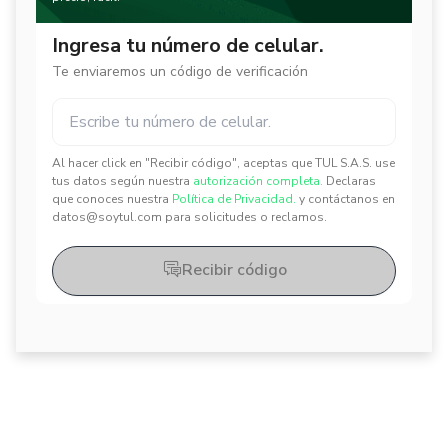
Ingresa tu número de celular.
Te enviaremos un código de verificación
Al hacer click en "Recibir código", aceptas que TUL S.A.S. use
✕
✕
tus datos según nuestra
autorización completa.
Declaras
que conoces nuestra
Política de Privacidad.
y contáctanos en
datos@soytul.com para solicitudes o reclamos.
Recibir código