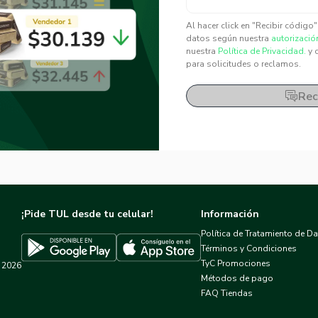
✕
✕
Al hacer click en "Recibir código
datos según nuestra
autorizació
nuestra
Política de Privacidad.
y 
para solicitudes o reclamos.
Rec
¡Pide TUL desde tu celular!
Información
Política de Tratamiento de D
Términos y Condiciones
TyC Promociones
2026
Descargar TUL en App Store
Descargar TUL en Google Play
Métodos de pago
FAQ Tiendas