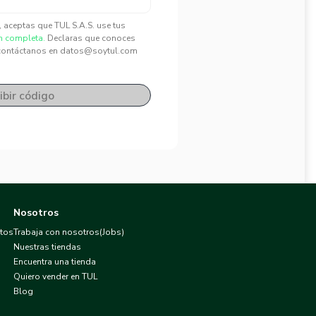
", aceptas que TUL S.A.S. use tus
n completa.
Declaras que conoces
contáctanos en datos@soytul.com
ibir código
Nosotros
atos
Trabaja con nosotros(Jobs)
Nuestras tiendas
Encuentra una tienda
Quiero vender en TUL
Blog