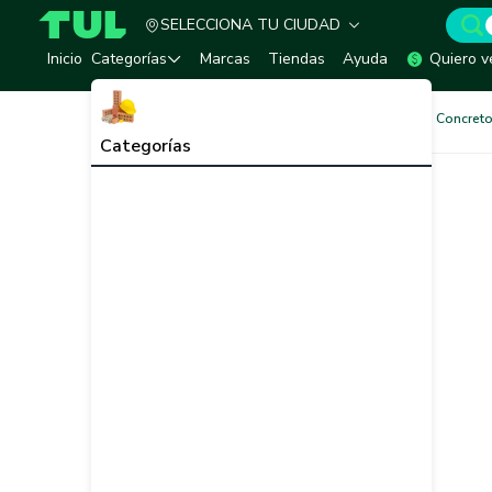
SELECCIONA TU CIUDAD
TUL - Tu Marketplace de Construcción
Inicio
Categorías
Marcas
Tiendas
Ayuda
Quiero v
Pinturas
Pinturas Muros de Concreto
Categorías