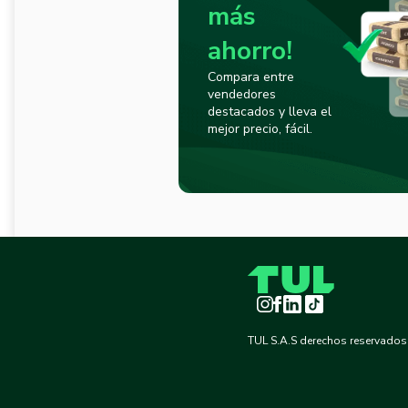
más
ahorro!
Compara entre
vendedores
destacados y lleva el
mejor precio, fácil.
Instagram
Facebook
LinkedIn
TikTok
TUL S.A.S derechos reservados