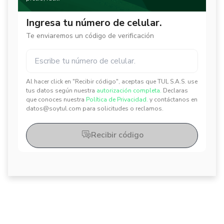
Ingresa tu número de celular.
Te enviaremos un código de verificación
Al hacer click en "Recibir código", aceptas que TUL S.A.S. use
✕
✕
tus datos según nuestra
autorización completa.
Declaras
que conoces nuestra
Política de Privacidad.
y contáctanos en
datos@soytul.com para solicitudes o reclamos.
Recibir código