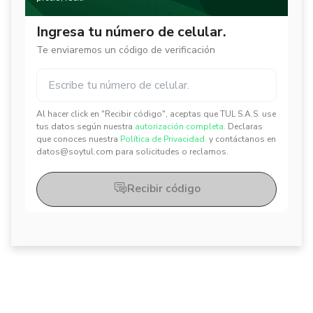
Ingresa tu número de celular.
Te enviaremos un código de verificación
Al hacer click en "Recibir código", aceptas que TUL S.A.S. use
✕
✕
tus datos según nuestra
autorización completa.
Declaras
que conoces nuestra
Política de Privacidad.
y contáctanos en
datos@soytul.com para solicitudes o reclamos.
Recibir código