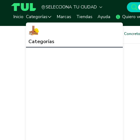
SELECCIONA TU CIUDAD
TUL - Tu Marketplace de Construcción
Inicio
Categorías
Marcas
Tiendas
Ayuda
Quiero v
Pinturas
Pinturas Muros de Concreto
Categorías