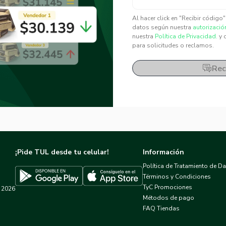
✕
✕
Al hacer click en "Recibir código
datos según nuestra
autorizació
nuestra
Política de Privacidad.
y 
para solicitudes o reclamos.
Rec
¡Pide TUL desde tu celular!
Información
Política de Tratamiento de D
Términos y Condiciones
TyC Promociones
2026
Descargar TUL en App Store
Descargar TUL en Google Play
Métodos de pago
FAQ Tiendas