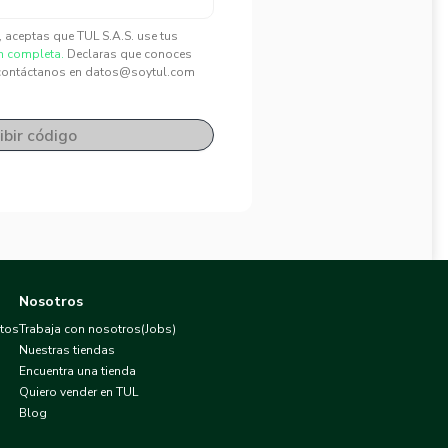
", aceptas que TUL S.A.S. use tus
n completa.
Declaras que conoces
contáctanos en datos@soytul.com
ibir código
Nosotros
atos
Trabaja con nosotros(Jobs)
Nuestras tiendas
Encuentra una tienda
Quiero vender en TUL
Blog