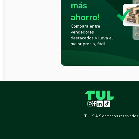
más
ahorro!
Compara entre
vendedores
destacados y lleva el
mejor precio, fácil.
Instagram
Facebook
LinkedIn
TikTok
TUL S.A.S derechos reservados