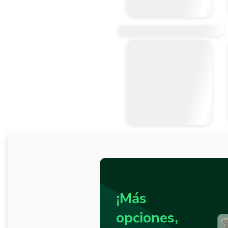
¡Más
opciones,