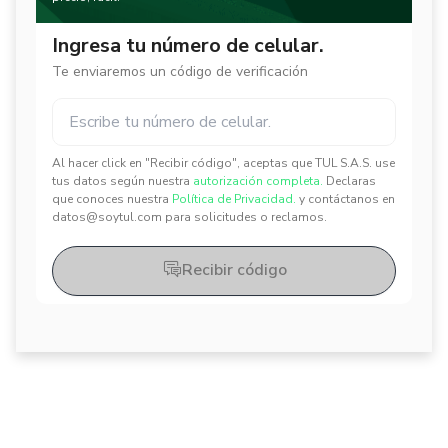
Ingresa tu número de celular.
Te enviaremos un código de verificación
Al hacer click en "Recibir código", aceptas que TUL S.A.S. use
✕
✕
tus datos según nuestra
autorización completa.
Declaras
que conoces nuestra
Política de Privacidad.
y contáctanos en
datos@soytul.com para solicitudes o reclamos.
Recibir código