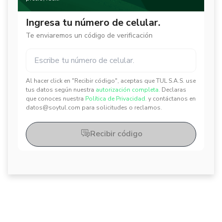
Ingresa tu número de celular.
Te enviaremos un código de verificación
Al hacer click en "Recibir código", aceptas que TUL S.A.S. use
✕
✕
tus datos según nuestra
autorización completa.
Declaras
que conoces nuestra
Política de Privacidad.
y contáctanos en
datos@soytul.com para solicitudes o reclamos.
Recibir código