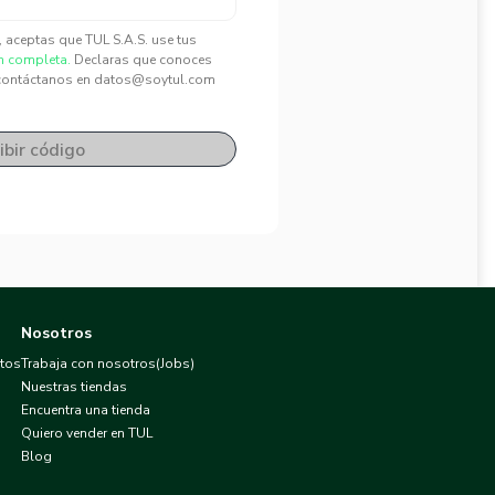
", aceptas que TUL S.A.S. use tus
n completa.
Declaras que conoces
contáctanos en datos@soytul.com
ibir código
Nosotros
atos
Trabaja con nosotros(Jobs)
Nuestras tiendas
Encuentra una tienda
Quiero vender en TUL
Blog