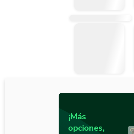
¡Más
opciones,