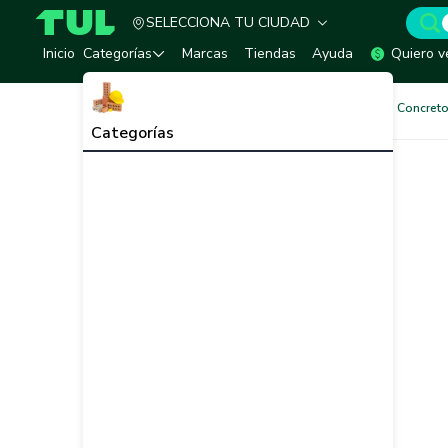
SELECCIONA TU CIUDAD
TUL - Tu Marketplace de Construcción
Inicio
Categorías
Marcas
Tiendas
Ayuda
Quiero v
Pinturas
Pinturas Muros de Concreto
Categorías