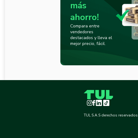
más
ahorro!
Compara entre
vendedores
destacados y lleva el
mejor precio, fácil.
Instagram
Facebook
LinkedIn
TikTok
TUL S.A.S derechos reservados