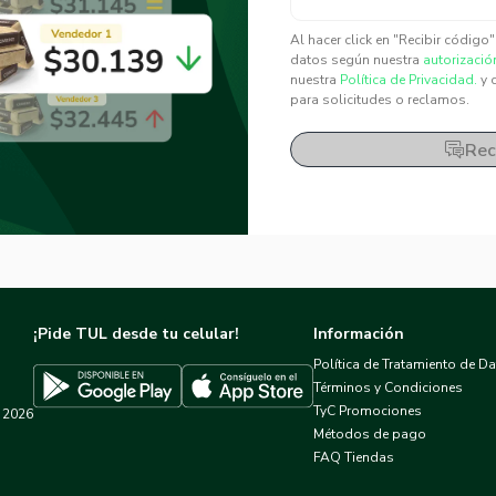
✕
✕
Al hacer click en "Recibir código
datos según nuestra
autorizació
nuestra
Política de Privacidad.
y 
para solicitudes o reclamos.
Rec
¡Pide TUL desde tu celular!
Información
Política de Tratamiento de D
Términos y Condiciones
TyC Promociones
2026
Descargar TUL en App Store
Descargar TUL en Google Play
Métodos de pago
FAQ Tiendas