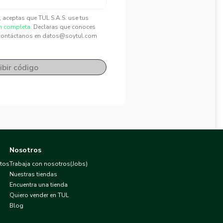
", aceptas que TUL S.A.S. use tus
n completa.
Declaras que conoces
contáctanos en datos@soytul.com
ibir código
Nosotros
atos
Trabaja con nosotros(Jobs)
Nuestras tiendas
Encuentra una tienda
Quiero vender en TUL
Blog