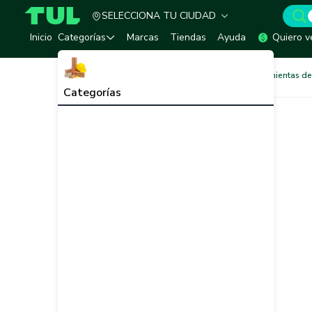
SELECCIONA TU CIUDAD
TUL - Tu Marketplace de Construcción
Inicio
Categorías
Marcas
Tiendas
Ayuda
Quiero v
Agricultura y Jardín
Herramientas de
Categorías