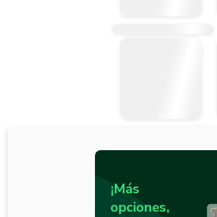
¡Más
opciones,