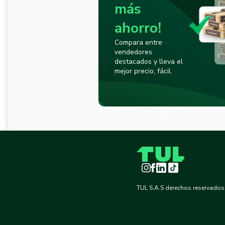
más
ahorro!
Compara entre
vendedores
destacados y lleva el
mejor precio, fácil.
Instagram
Facebook
LinkedIn
TikTok
TUL S.A.S derechos reservados