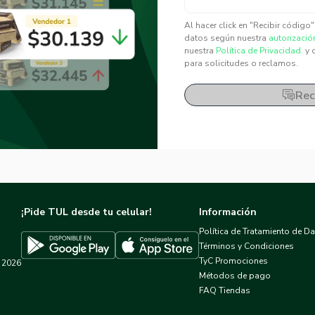
✕
✕
Al hacer click en "Recibir código
datos según nuestra
autorizació
nuestra
Política de Privacidad.
y 
para solicitudes o reclamos.
Rec
¡Pide TUL desde tu celular!
Información
Política de Tratamiento de D
Términos y Condiciones
TyC Promociones
2026
Descargar TUL en App Store
Descargar TUL en Google Play
Métodos de pago
FAQ Tiendas