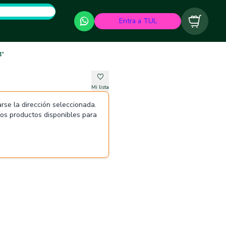
Entra a TUL
Carrito
4"
Mi lista
rse la dirección seleccionada.
 los productos disponibles para