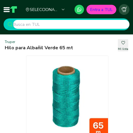
Ciudad
SELECCIONA
Entra a TUL
Inicio
TUL - Tu Marketplace de Construcción
Carr
TU CIUDAD
Truper
Hilo para Albañil Verde 65 mt
Mi lista