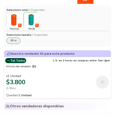
Selecciona
color
2
Disponibles
Naranja
Verde
Selecciona
tamaño
1
Disponibles
65 m
Nuestro vendedor #1 para este producto
Tul Turbo
L-V: en 2 horas en compras entre 7am-4pm
$0
Mínimo del vendedor
x
1
Unidad
$3.800
($ 58/m)
Quedan
1
Unidad
Otros vendedores disponibles