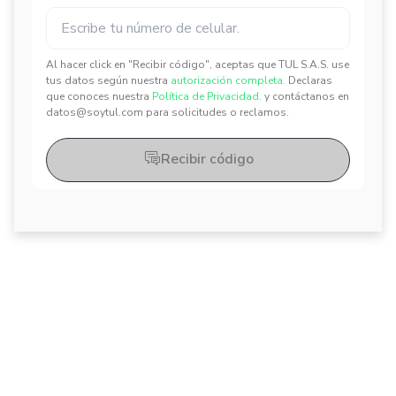
Al hacer click en "Recibir código", aceptas que TUL S.A.S. use
tus datos según nuestra
autorización completa.
Declaras
✕
✕
que conoces nuestra
Política de Privacidad.
y contáctanos en
datos@soytul.com para solicitudes o reclamos.
Recibir código