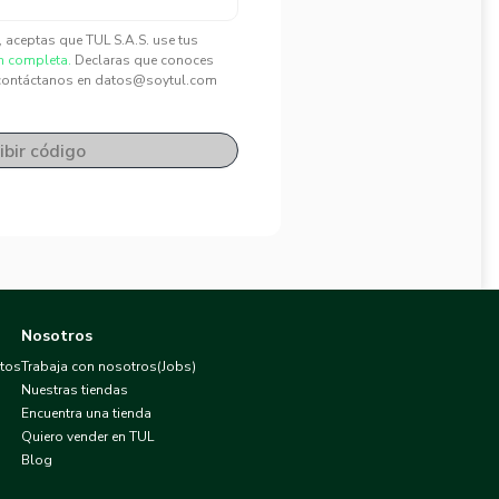
", aceptas que TUL S.A.S. use tus
n completa.
Declaras que conoces
contáctanos en datos@soytul.com
ibir código
Nosotros
atos
Trabaja con nosotros(Jobs)
Nuestras tiendas
Encuentra una tienda
Quiero vender en TUL
Blog