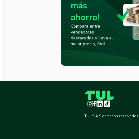
más
ahorro!
Compara entre
vendedores
destacados y lleva el
mejor precio, fácil.
Instagram
Facebook
LinkedIn
TikTok
TUL S.A.S derechos reservados