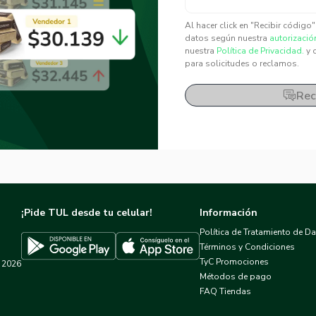
✕
✕
Al hacer click en "Recibir código
datos según nuestra
autorizació
nuestra
Política de Privacidad.
y 
para solicitudes o reclamos.
Rec
¡Pide TUL desde tu celular!
Información
Política de Tratamiento de D
Términos y Condiciones
TyC Promociones
2026
Descargar TUL en App Store
Descargar TUL en Google Play
Métodos de pago
FAQ Tiendas