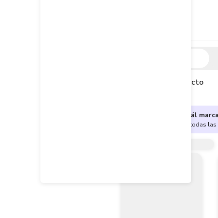
Descripción
Descripción del producto
¿No sabes cuál marc
Encuentra aquí todas las