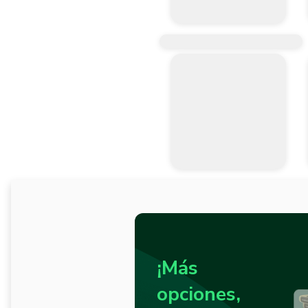
¡Más
opciones,