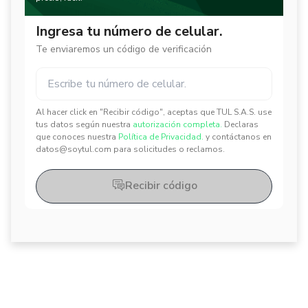
Ingresa tu número de celular.
Te enviaremos un código de verificación
Al hacer click en "Recibir código", aceptas que TUL S.A.S. use
✕
✕
tus datos según nuestra
autorización completa.
Declaras
que conoces nuestra
Política de Privacidad.
y contáctanos en
datos@soytul.com para solicitudes o reclamos.
Recibir código