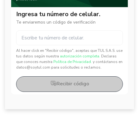
Ingresa tu número de celular.
Te enviaremos un código de verificación
Al hacer click en "Recibir código", aceptas que TUL S.A.S. use
✕
✕
tus datos según nuestra
autorización completa.
Declaras
que conoces nuestra
Política de Privacidad.
y contáctanos en
datos@soytul.com para solicitudes o reclamos.
Recibir código