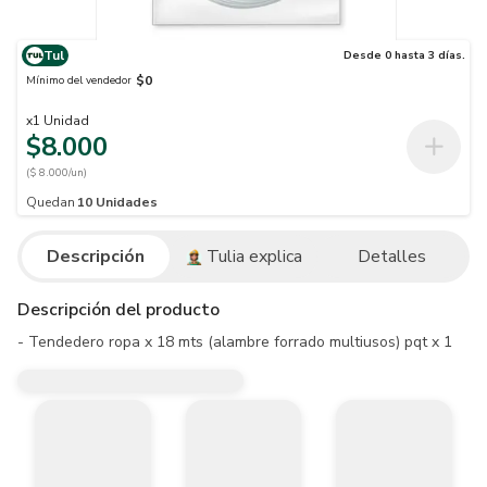
Tul
Desde 0 hasta 3 días.
$0
Mínimo del vendedor
x
1
Unidad
$8.000
($ 8.000/un)
Quedan
10
Unidades
Descripción
Tulia explica
Detalles
Descripción del producto
- Tendedero ropa x 18 mts (alambre forrado multiusos) pqt x 1