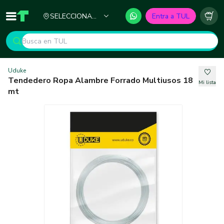
Ciudad
SELECCIONA
Entra a TUL
Inicio
TUL - Tu Marketplace de Construcción
Carr
TU CIUDAD
Uduke
Tendedero Ropa Alambre Forrado Multiusos 18
Mi lista
mt