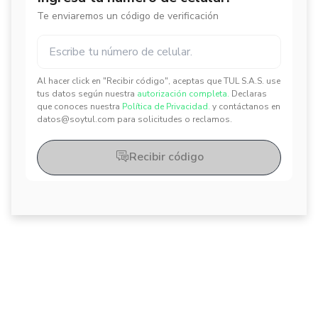
Te enviaremos un código de verificación
Al hacer click en "Recibir código", aceptas que TUL S.A.S. use
✕
✕
tus datos según nuestra
autorización completa.
Declaras
que conoces nuestra
Política de Privacidad.
y contáctanos en
datos@soytul.com para solicitudes o reclamos.
Recibir código