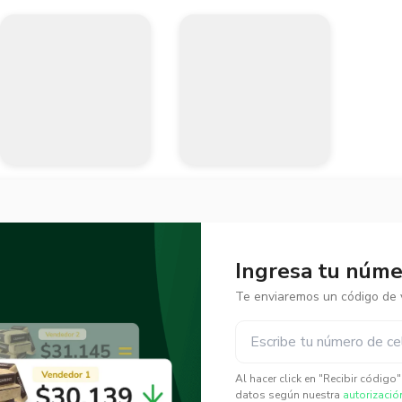
Ingresa tu númer
Te enviaremos un código de v
✕
✕
Al hacer click en "Recibir código
datos según nuestra
autorizació