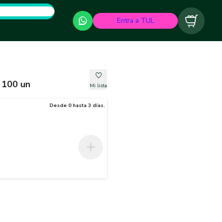
Entra a TUL
Carrito
" 100 un
Mi lista
Desde 0 hasta 3 días.