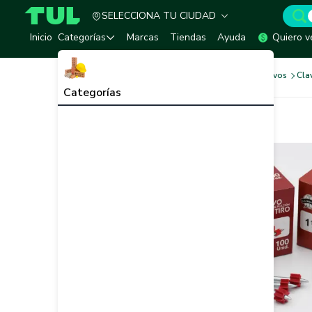
SELECCIONA TU CIUDAD
TUL - Tu Marketplace de Construcción
Inicio
Categorías
Marcas
Tiendas
Ayuda
Quiero v
Tornilleria y Fijaciones
Clavos
Cla
Categorías