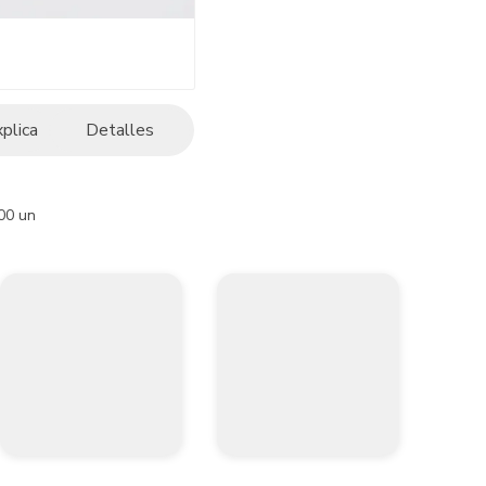
xplica
Detalles
100 un