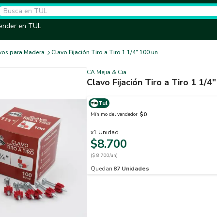
ender en TUL
vos para Madera
Clavo Fijación Tiro a Tiro 1 1/4" 100 un
CA Mejia & Cia
Clavo Fijación Tiro a Tiro 1 1/4
Tul
$0
Mínimo del vendedor
x
1
Unidad
$8.700
($ 8.700/un)
Quedan
87
Unidades