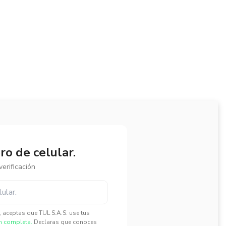
o de celular.
erificación
", aceptas que TUL S.A.S. use tus
n completa.
Declaras que conoces